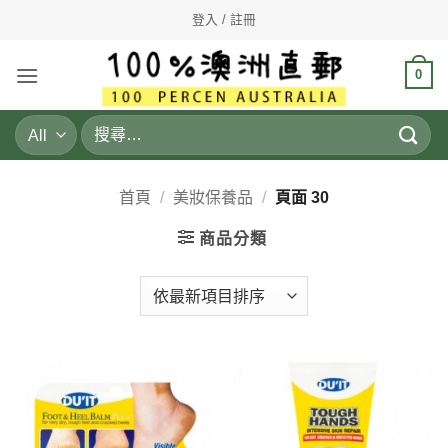
Skip
登入 / 註冊
to
content
0
搜
尋
關
鍵
首頁
/
美妝保養品
/
頁面 30
字:
商品分類