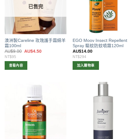
已售完
澳洲製Careline 玫瑰護手霜綿羊
EGO Moov Insect Repellent
霜100ml
Spray 驅蚊防蚊噴霧120ml
原
目
AU$
9.00
AU$
4.50
AU$
14.00
始
前
NT$95
NT$294
價
價
格：
格：
查看內容
加入購物車
AU$9.00。
AU$4.50。