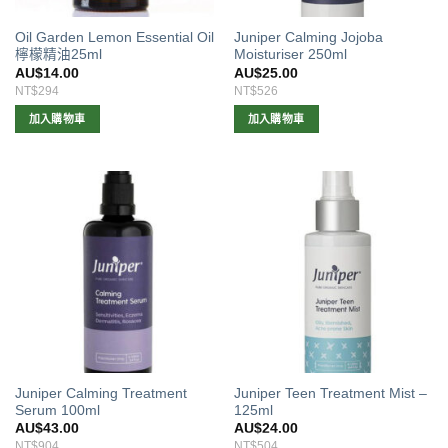
Oil Garden Lemon Essential Oil
Juniper Calming Jojoba
檸檬精油25ml
Moisturiser 250ml
AU$
14.00
AU$
25.00
NT$294
NT$526
加入購物車
加入購物車
Juniper Calming Treatment
Juniper Teen Treatment Mist –
Serum 100ml
125ml
AU$
43.00
AU$
24.00
NT$904
NT$504