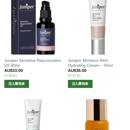
Juniper Sensitive Rejuvenation
Juniper Moisture Rich
Oil 30ml
Hydrating Cream – 50ml
AU$
33.00
AU$
38.00
NT$694
NT$799
加入購物車
加入購物車