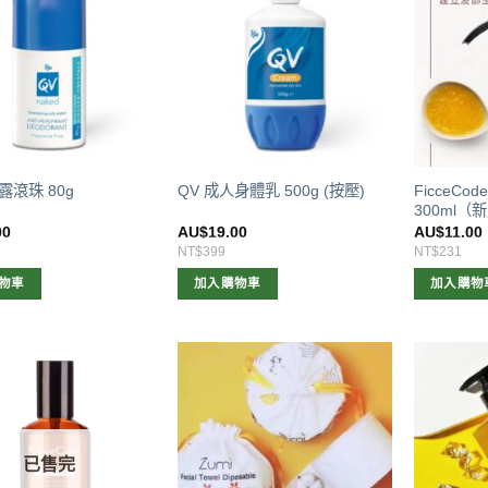
FicceCo
露滾珠 80g
QV 成人身體乳 500g (按壓)
300ml（
00
AU$
19.00
AU$
11.00
NT$399
NT$231
物車
加入購物車
加入購物
已售完