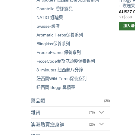
Antipodes 紐西蘭安提芃保養系列
Trilogy 
+ 玫瑰果
Chantelle 香娜露兒
AU$
27.
NT$568
NATIO 娜迪奧
Swisse-護膚
加入購
Aromatic Herbs保養系列
Blingkiss保養系列
FreezeFrame 保養系列
FicceCode菲斯寇頭髮保養系列
8+minutes 紐西蘭八分鐘
紐西蘭Wild Ferns保養系列
紐西蘭 Beggi 鼻精靈
藥品類
(26)
雜貨
(76)
澳洲熱賣瘦身褲
(20)