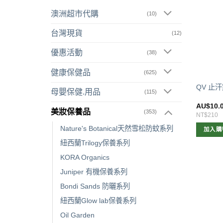
澳洲超市代購
(10)
台灣現貨
(12)
優惠活動
(38)
健康保健品
(625)
QV 止汗
母嬰保健.用品
(115)
AU$
10.
美妝保養品
(353)
NT$210
Nature's Botanical天然雪松防蚊系列
加入購
紐西蘭Trilogy保養系列
KORA Organics
Juniper 有機保養系列
Bondi Sands 防曬系列
紐西蘭Glow lab保養系列
Oil Garden