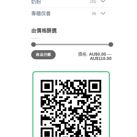
奶粉
(21)
專櫃保養
(8)
由價格篩選
最
最
價格:
AU$0.00
—
商品分類
低
高
AU$110.00
價
價
格
格