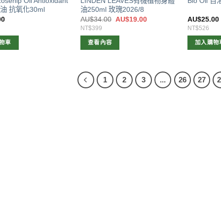
Rosehip Oil Antioxidant
LINDEN LEAVES有機植物身體
Bio Oil
油 抗氧化30ml
油250ml 玫瑰2026/8
原
目
00
AU$
34.00
AU$
19.00
AU$
25.00
始
前
NT$399
NT$526
價
價
格：
格：
物車
查看內容
加入購物
AU$34.00。
AU$19.00。
1
2
3
...
26
27