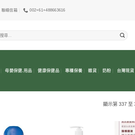
聯絡信箱
002+61+488663616
搜
尋
關
鍵
:
母嬰保健.用品
健康保健品
專櫃保養
雜貨
奶粉
台灣現貨
顯示第 337 至 