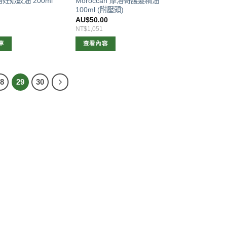
Moroccan 摩洛哥護髮精油
 百洛妊娠紋油 200ml
100ml (附壓頭)
AU$
50.00
NT$1,051
車
查看內容
28
29
30