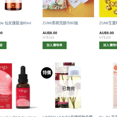
Code 仙女護髮油80ml
ZUMI柔棉洗臉巾80抽
ZUMI生薑
00
AU$
8.00
AU$
9.00
NT$168
NT$189
容
加入購物車
加入購物
特價
已售完