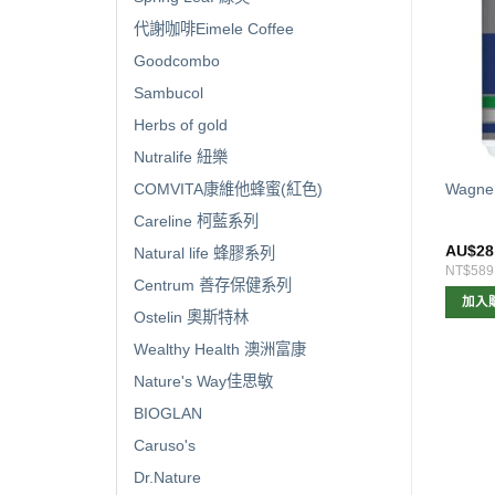
代謝咖啡Eimele Coffee
Goodcombo
Sambucol
Herbs of gold
Nutralife 紐樂
Wagner Grape Seed 12000 葡
COMVITA康維他蜂蜜(紅色)
ner 銀杏2000mg 100粒
Wagne
萄籽 12000mg 300粒
Careline 柯藍系列
$
12.00
AU$
19.00
AU$
28
Natural life 蜂膠系列
252
NT$399
NT$589
Centrum 善存保健系列
加入購物車
加入購物車
加入
Ostelin 奧斯特林
Wealthy Health 澳洲富康
Nature's Way佳思敏
BIOGLAN
Caruso's
Dr.Nature