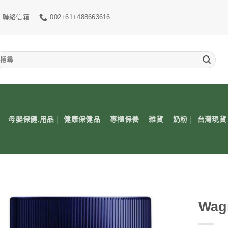
聯絡信箱
002+61+488663616
搜
尋
關
鍵
:
母嬰保健.用品
健康保健品
專櫃保養
雜貨
奶粉
台灣現貨
Wa