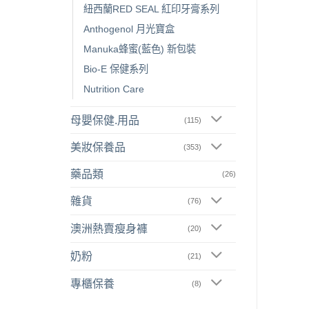
紐西蘭RED SEAL 紅印牙膏系列
Anthogenol 月光寶盒
Manuka蜂蜜(藍色) 新包裝
Bio-E 保健系列
Nutrition Care
母嬰保健.用品
(115)
美妝保養品
(353)
藥品類
(26)
雜貨
(76)
澳洲熱賣瘦身褲
(20)
奶粉
(21)
專櫃保養
(8)