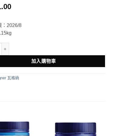
1.00
：2026/8
15kg
r 越橘護眼片120粒 數量
加入購物車
gner 瓦格納