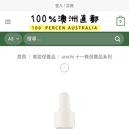
Skip
登入 / 註冊
to
content
0
搜
尋
關
鍵
首頁
/
美妝保養品
/
unichi 十一株保養品系列
字: