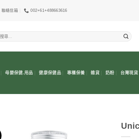
聯絡信箱
002+61+488663616
搜
尋
關
鍵
:
母嬰保健.用品
健康保健品
專櫃保養
雜貨
奶粉
台灣現貨
Un