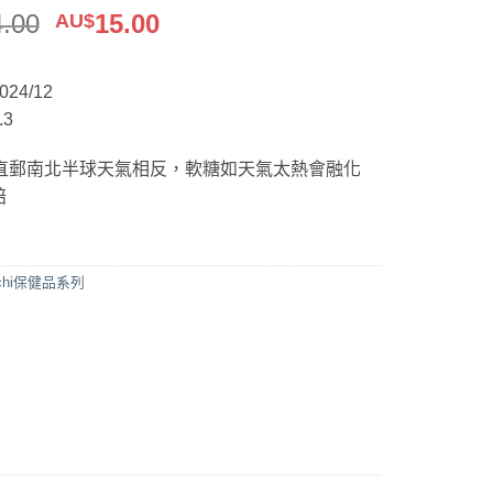
原
目
4.00
15.00
AU$
始
前
價
價
24/12
格：
格：
3
AU$34.00。
AU$15.00。
直郵南北半球天氣相反，軟糖如天氣太熱會融化
賠
ichi保健品系列