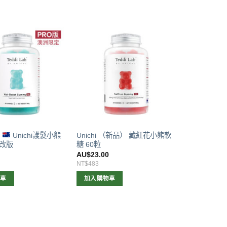
]
Unichi護髮小熊
Unichi （新品） 藏紅花小熊軟
級改版
糖 60粒
0
AU$
23.00
NT$483
物車
加入購物車