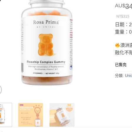
3
AU$
NT$315
日期：20
重量：0.
澳洲
融化不
已售完
分類:
Un