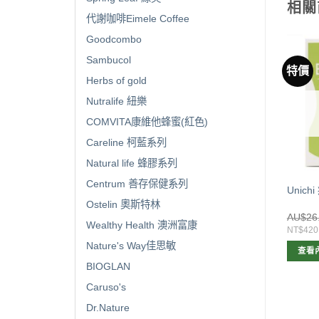
相關
代謝咖啡Eimele Coffee
Goodcombo
Sambucol
特價
特價
Herbs of gold
Nutralife 紐樂
已售完
COMVITA康維他蜂蜜(紅色)
Careline 柯藍系列
Natural life 蜂膠系列
Centrum 善存保健系列
ichi 女性複合維生素小熊軟
Unichi 葡萄籽精華膠囊60粒
Unich
60粒
（停售）
Ostelin 奧斯特林
原
目
$
19.00
AU$
36.00
AU$
20.00
AU$
26
Wealthy Health 澳洲富康
始
前
399
NT$420
NT$420
價
價
Nature's Way佳思敏
格：
格：
加入購物車
查看內容
查看
AU$36.00。
AU$20.00。
BIOGLAN
Caruso's
Dr.Nature