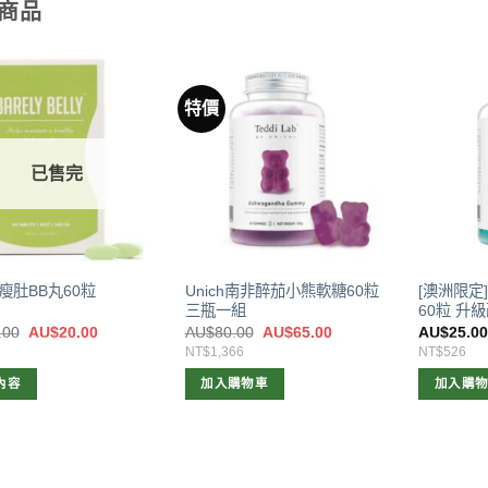
商品
特價
已售完
Unich南非醉茄小熊軟糖60粒
[澳洲限定
i 瘦肚BB丸60粒
三瓶一組
60粒 升
原
目
原
目
.00
AU$
20.00
AU$
80.00
AU$
65.00
AU$
25.0
始
前
始
前
NT$1,366
NT$526
價
價
價
價
格：
格：
格：
格：
內容
加入購物車
加入購
AU$26.00。
AU$20.00。
AU$80.00。
AU$65.00。