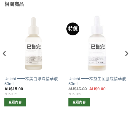
相關商品
特價
已售完
已售完
Unichi 十一株美白珍珠精華液
Unichi 十一株益生菌肌底精華液
50ml
50ml
原
目
AU$
15.00
AU$
15.00
AU$
9.00
始
前
NT$315
NT$189
價
價
格：
格：
查看內容
查看內容
AU$15.00。
AU$9.00。