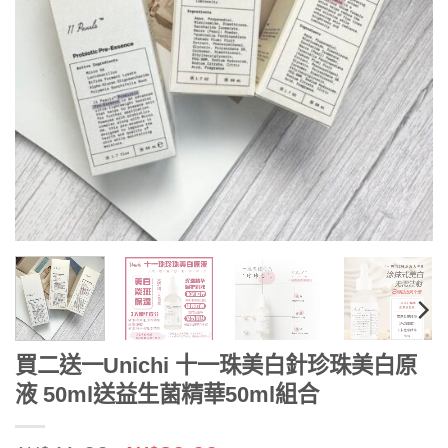
買二送一Unichi 十一珠美白針珍珠美白原
液 50ml送益生菌精華50ml組合