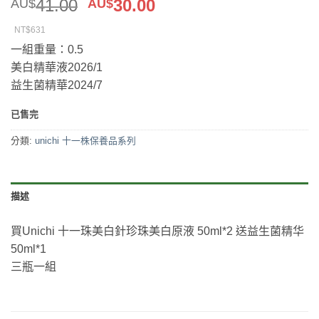
原
目
41.00
30.00
AU$
AU$
始
前
NT$631
價
價
一組重量：0.5
格：
格：
美白精華液2026/1
AU$41.00。
AU$30.00。
益生菌精華2024/7
已售完
分類:
unichi 十一株保養品系列
描述
買Unichi 十一珠美白針珍珠美白原液 50ml*2 送益生菌精华
50ml*1
三瓶一組