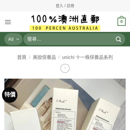
Skip
登入 / 註冊
to
content
0
搜
尋
關
鍵
首頁
/
美妝保養品
/
unichi 十一株保養品系列
字:
特價