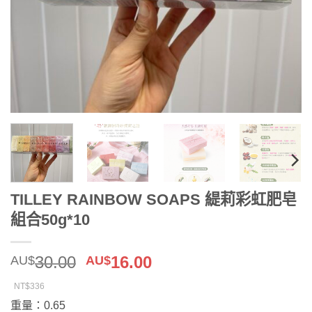
TILLEY RAINBOW SOAPS 緹莉彩虹肥皂
組合50g*10
原
目
30.00
16.00
AU$
AU$
始
前
NT$336
價
價
重量：0.65
格：
格：