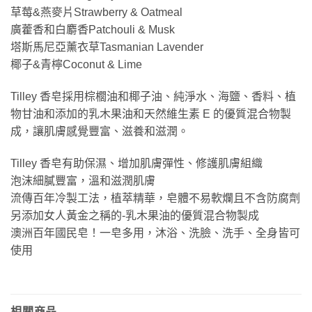
草莓&燕麥片Strawberry & Oatmeal
廣藿香和白麝香Patchouli & Musk
塔斯馬尼亞薰衣草Tasmanian Lavender
椰子&青檸Coconut & Lime
Tilley 香皂採用棕櫚油和椰子油、純淨水、海鹽、香料、植
物甘油和添加的乳木果油和天然維生素 E 的優質混合物製
成，讓肌膚感覺豐富、滋養和滋潤。
Tilley 香皂有助保濕、增加肌膚彈性、修護肌膚組織
泡沫細膩豐富，溫和滋潤肌膚
流傳百年冷製工法，植萃精華，皂體不易軟爛且不含防腐劑
另添加女人黃金之稱的-乳木果油的優質混合物製成
澳洲百年國民皂！一皂多用，沐浴、洗臉、洗手、全身皆可
使用
相關商品