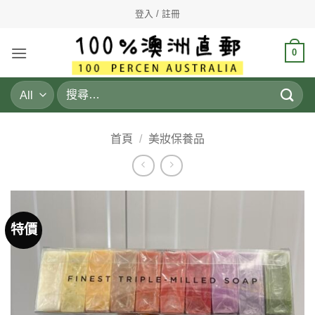
Skip
登入 / 註冊
to
content
0
搜
尋
關
鍵
首頁
/
美妝保養品
字:
特價