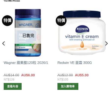
特價
特價
已售完
Wagner 蘋果醋120粒 2026/1
Redwin VE 面霜 300G
原
目
原
目
AU$
14.00
AU$
6.00
AU$
12.00
AU$
5.00
始
前
始
前
NT$126
NT$105
價
價
價
價
格：
格：
格：
格：
查看內容
加入購物車
AU$14.00。
AU$6.00。
AU$12.00。
AU$5.00。