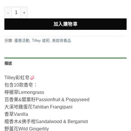
AU$30.00。
AU$16.00。
TILLEY RAINBOW SOAPS 緹莉彩虹肥皂組合50g*10 數量
加入購物車
分類:
優惠活動
,
Tilley 緹莉
,
美妝保養品
描述
Tilley彩虹皂
包含10款香皂：
檸檬草Lemongrass
百香果&罌粟籽Passionfruit & Poppyseed
大溪地雞蛋花Tahitian Frangipani
香草Vanilla
檀香木&佛手柑Sandalwood & Bergamot
野薑花Wild Gingerlily