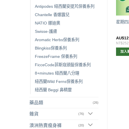
Antipodes 紐西蘭安提芃保養系列
Chantelle 香娜露兒
四農莊 Thursday
星期四農莊
星期四
NATIO 娜迪奧
ntation 薄荷精油25ml
ThursdayPlantation茶樹蜂蜜修
Swisse-護膚
復膏30g
$
10.00
AU$
15.00
AU$
12
Aromatic Herbs保養系列
210
NT$315
NT$252
Blingkiss保養系列
加入購物車
加入購物車
加入
FreezeFrame 保養系列
FicceCode菲斯寇頭髮保養系列
8+minutes 紐西蘭八分鐘
紐西蘭Wild Ferns保養系列
紐西蘭 Beggi 鼻精靈
藥品類
(26)
雜貨
(76)
澳洲熱賣瘦身褲
(20)