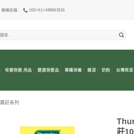
聯絡信箱
002+61+488663616
搜
尋
關
鍵
:
母嬰保健.用品
健康保健品
專櫃保養
雜貨
奶粉
台灣現貨
星期四農莊系列
Thu
莊10