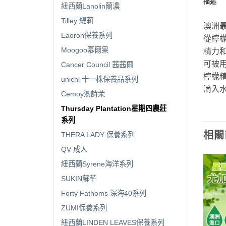
描述
紐西蘭Lanolin蘭濃
Tilley 緹莉
澳洲
Eaoron保養系列
從檸檬
Moogoo慕爾果
精力
可被
Cancer Council 茜茜爾
檸檬
unichi 十一株保養品系列
滴入
Cemoy澳詩茉
Thursday Plantation星期四農莊
系列
相關
THERA LADY 保養系列
QV 成人
紐西蘭Syrene海洋系列
SUKIN蘇芊
Forty Fathoms 深海40系列
ZUMI保養系列
紐西蘭LINDEN LEAVES保養系列