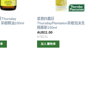
hursday
星期四農莊
ion 茶樹精油100ml
ThursdayPlantation茶樹泡沫洗
顏慕斯150ml
0
AU$
11.00
NT$231
物車
加入購物車