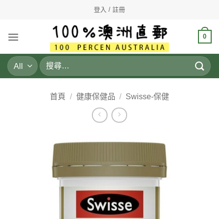
Skip
登入 / 註冊
to
content
0
搜
尋
關
鍵
首頁
/
健康保健品
/
Swisse-保健
字: