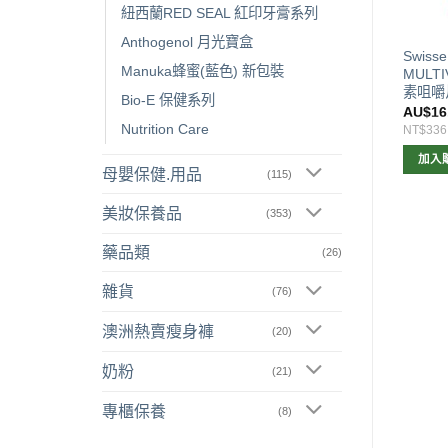
紐西蘭RED SEAL 紅印牙膏系列
Anthogenol 月光寶盒
sse MENS 50+
Swisse HIGH STRENGTH
Swiss
Manuka蜂蜜(藍色) 新包裝
LTIVITAMIN 男性50+綜合
CELERY西芹籽50粒
MULT
命 90粒
素咀嚼
Bio-E 保健系列
$
34.00
AU$
14.00
AU$
16
Nutrition Care
715
NT$294
NT$336
加入購物車
加入購物車
加入
母嬰保健.用品
(115)
美妝保養品
(353)
藥品類
(26)
雜貨
(76)
澳洲熱賣瘦身褲
(20)
奶粉
(21)
專櫃保養
(8)