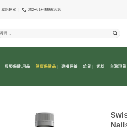
聯絡信箱
002+61+488663616
搜
尋
關
鍵
:
母嬰保健.用品
健康保健品
專櫃保養
雜貨
奶粉
台灣現貨
Swis
Nai