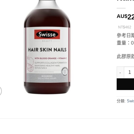
2
AU$
NT$462
參考日期
重量：0.
此膠原
Swisse 
分類:
Swi