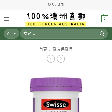
Skip
登入 / 註冊
to
content
0
搜
尋
關
鍵
首頁
/
健康保健品
字: