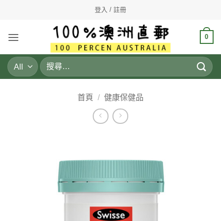
Skip
登入 / 註冊
to
content
0
搜
尋
關
鍵
首頁
/
健康保健品
字: