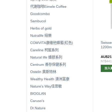
代謝咖啡Eimele Coffee
Goodcombo
Sambucol
Herbs of gold
Nutralife 紐樂
sse LUNG HEALTH
Swisse 
COMVITA康維他蜂蜜(紅色)
Swisse 睡眠片100粒
PPORT 清肺片90粒
1200
Careline 柯藍系列
$
27.00
AU$
20.00
AU$
21
Natural life 蜂膠系列
568
NT$420
NT$441
Centrum 善存保健系列
加入購物車
加入購物車
加入
Ostelin 奧斯特林
Wealthy Health 澳洲富康
Nature's Way佳思敏
BIOGLAN
Caruso's
Dr.Nature