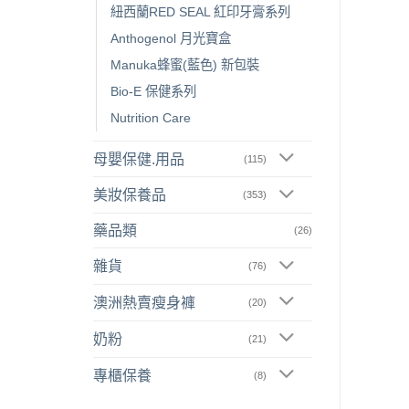
紐西蘭RED SEAL 紅印牙膏系列
Anthogenol 月光寶盒
Manuka蜂蜜(藍色) 新包裝
Bio-E 保健系列
Nutrition Care
母嬰保健.用品
(115)
美妝保養品
(353)
藥品類
(26)
雜貨
(76)
澳洲熱賣瘦身褲
(20)
奶粉
(21)
專櫃保養
(8)