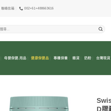
聯絡信箱
002+61+488663616
搜
尋
關
鍵
:
母嬰保健.用品
健康保健品
專櫃保養
雜貨
奶粉
台灣現貨
Sw
D膠