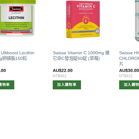
Ultiboost Lecithin
Swisse Vitamin C 1000mg 維
Swisse 
mg卵磷脂150粒
它命C發泡碇60碇 (草莓)
CHLORO
片
.00
AU$
22.00
AU$
30.0
NT$462
NT$631
購物車
加入購物車
加入購