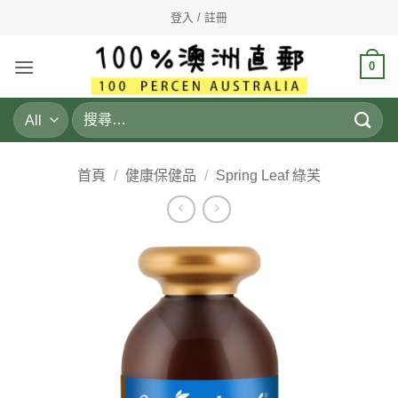
Skip
登入 / 註冊
to
content
0
搜
尋
關
鍵
首頁
/
健康保健品
/
Spring Leaf 綠芙
字: