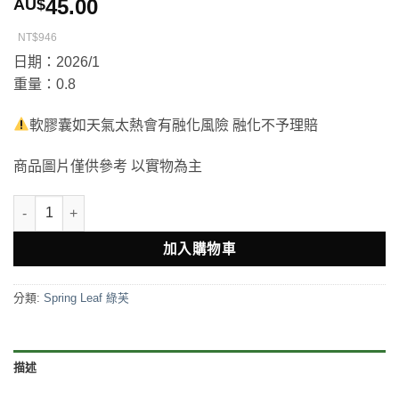
45.00
AU$
NT$946
日期：2026/1
重量：0.8
軟膠囊如天氣太熱會有融化風險 融化不予理賠
商品圖片僅供參考 以實物為主
Spring Leaf Squalene 1000mg 99.99%純角鯊烯 360粒（新版) 數量
加入購物車
分類:
Spring Leaf 綠芙
描述