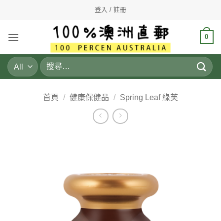
Skip
登入 / 註冊
to
content
0
搜
尋
關
鍵
首頁
/
健康保健品
/
Spring Leaf 綠芙
字: