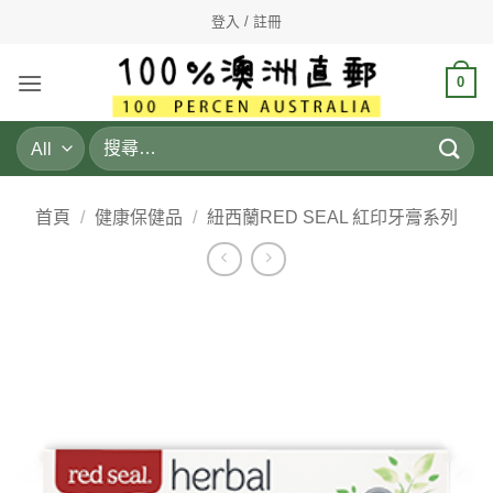
Skip
登入 / 註冊
to
content
0
搜
尋
關
鍵
首頁
/
健康保健品
/
紐西蘭RED SEAL 紅印牙膏系列
字: