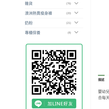
雜貨
(76)
澳洲熱賣瘦身褲
(20)
奶粉
(21)
專櫃保養
(8)
描述
嬰幼
合每