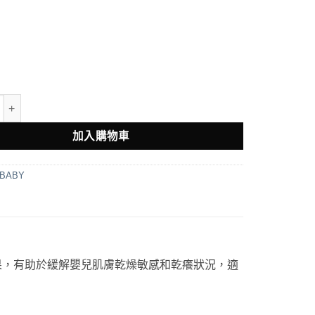
虎按壓保濕乳液250g 數量
加入購物車
 BABY
果，有助於緩解嬰兒肌膚乾燥敏感和乾癢狀況，適