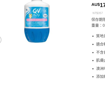
1
AU$
NT$357
保存期限
重量：0.
質地
適合
不含
肌膚
澳洲P
添加