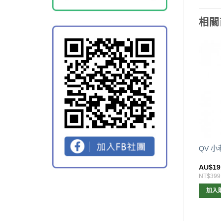
相關
已售完
O QV 小章魚兒童潤膚乳液
QV 小老虎罐裝潤膚霜250g
QV 小
g
$
8.00
AU$
12.00
AU$
19
168
NT$252
NT$399
查看內容
加入購物車
加入