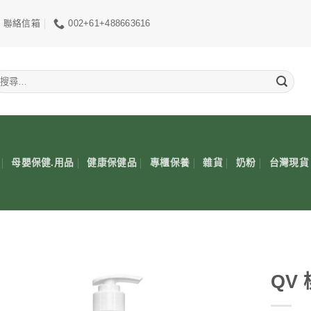
聯絡信箱
002+61+488663616
搜
尋
關
鍵
:
母嬰保健.用品
健康保健品
專櫃保養
雜貨
奶粉
台灣現貨
QV