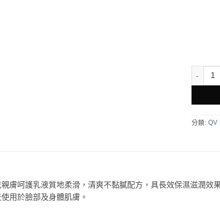
QV 桃子
分類:
QV
兒親膚呵護乳液質地柔滑，清爽不黏膩配方，具長效保濕滋潤效
天使用於臉部及身體肌膚。