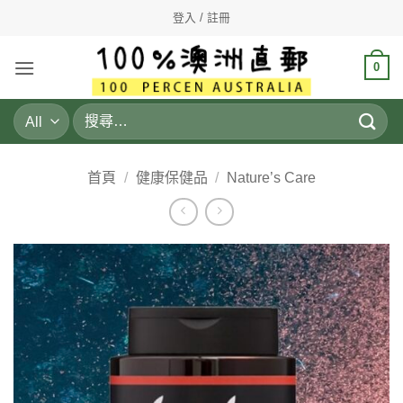
Skip
登入 / 註冊
to
content
0
搜
尋
關
鍵
首頁
/
健康保健品
/
Nature’s Care
字: