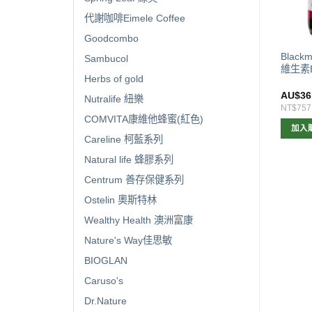
代謝咖啡Eimele Coffee
Goodcombo
Floradix Iron Plus 鐵元片
Blackmores Fish Oil 1000mg
Blackm
Sambucol
片
原味魚油400粒
維生素E 
Herbs of gold
$
22.00
AU$
30.00
AU$
36
Nutralife 紐樂
462
NT$631
NT$757
COMVITA康維他蜂蜜(紅色)
加入購物車
加入購物車
加入
Careline 柯藍系列
Natural life 蜂膠系列
Centrum 善存保健系列
Ostelin 奧斯特林
Wealthy Health 澳洲富康
Nature's Way佳思敏
BIOGLAN
Caruso's
Dr.Nature