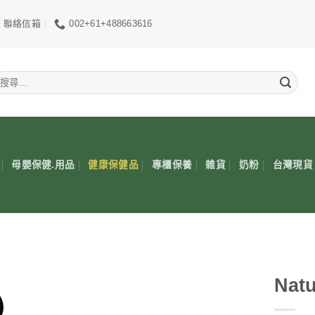
聯絡信箱
002+61+488663616
搜
尋
關
鍵
:
母嬰保健.用品
健康保健品
專櫃保養
雜貨
奶粉
台灣現貨
Nat