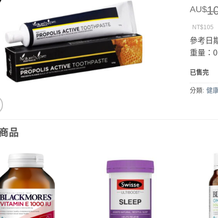
1
AU$
NT$105
參考日期
重量：0.
已售完
分類:
健
商品