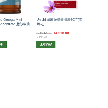
es Omega Mini
Unichi 藏紅花精華膠囊60粒(素
Concentrate 迷你魚油
顏丸)
原
目
0
AU$
32.00
AU$
18.00
始
前
NT$378
價
價
格：
格：
物車
查看內容
AU$32.00。
AU$18.00。