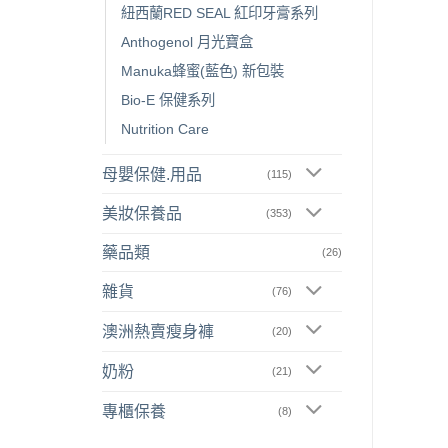
紐西蘭RED SEAL 紅印牙膏系列
Anthogenol 月光寶盒
Manuka蜂蜜(藍色) 新包裝
Bio-E 保健系列
Nutrition Care
母嬰保健.用品
(115)
美妝保養品
(353)
藥品類
(26)
雜貨
(76)
澳洲熱賣瘦身褲
(20)
奶粉
(21)
專櫃保養
(8)