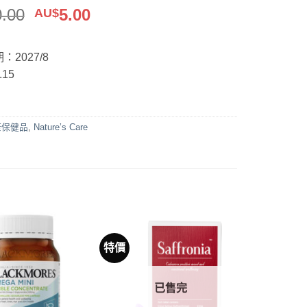
原
目
0.00
5.00
AU$
始
前
價
價
：2027/8
格：
格：
15
AU$10.00。
AU$5.00。
康保健品
,
Nature’s Care
特價
已售完