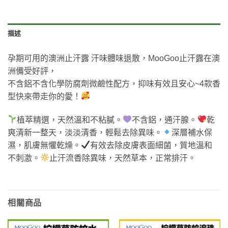
描述
孕期可用的澳洲止汗露 汗味體味退散，MooGoo止汗露在澳
洲備受好評，
不含鋁不含化學防腐劑微鹼性配方，抑味有效且安心~4款香
型快來帶走你的愛！
植萃精選，天然溫和不粘膩。
不含鋁，通汗腺。
乾
爽清新一整天，淡淡清香，輕鬆去除異味。
深層補水保
濕，肌膚無懼乾燥。
有效去除皮膚表面細菌，質地溫和
不刺激。
止汗流香除異味，天然草本，正常排汗。
相關商品