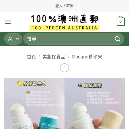
Skip
登入 / 註冊
to
content
0
搜
尋
關
鍵
首頁
/
美妝保養品
/
Moogoo慕爾果
字: