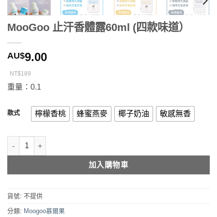
MooGoo 止汗香體露60ml (四款味道）
9.00
AU$
NT$189
重量：0.1
款式
檸檬香桃
蜂蜜燕麥
椰子奶油
敏感無香
MooGoo 止汗香體露60ml (四款味道） 數量
加入購物車
貨號:
不提供
分類:
Moogoo慕爾果