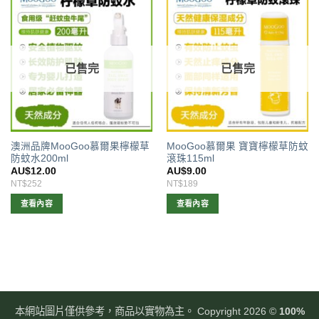
已售完
已售完
澳洲品牌MooGoo慕爾果檸檬草
MooGoo慕爾果 寶寶檸檬草防蚊
防蚊水200ml
滾珠115ml
AU$
12.00
AU$
9.00
NT$252
NT$189
查看內容
查看內容
本網站圖片僅供參考，商品以實物為主。 Copyright 2026 ©
100%