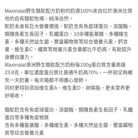
Maxinatal野生駱駝配方奶粉的奶源100%來自位於澳洲北領
地的自有駱駝牧場，純淨自然。
駝奶本身有巨大營養價值，駝奶含有免疫球蛋白、溶菌酶、
類胰島素生長因子、乳鐵蛋白、10余種氨基酸、多種維生
素、多種天然益生菌、豐富礦物質等綜合營養元素，鈣含
量、維生素C、鐵質等微量元素含量都比牛奶高，有助提升
身體自護力。
Maxinatal澳洲野生駱駝配方奶粉每100g蛋白質含量高達
23.8克，單位濃度蛋白質比普通牛奶高70%，一杯就足夠補
充一天奶量，每天喝都不用擔心發胖。
同时更特别添加维生素A、维生素D、卵磷脂，更多营养更
好吸收。
駱駝奶含有免疫球蛋白、溶菌酶、類胰島素生長因子、乳鐵
蛋白等多種免疫物質
含有多種氨基酸、多種維生素、多種天然益生菌、豐富礦物
質等綜合營養元素