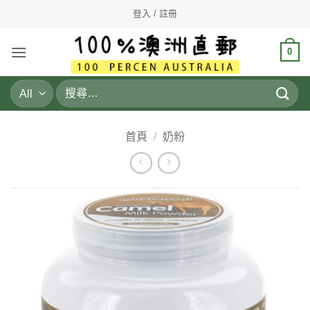
Skip
登入 / 註冊
to
content
0
搜
尋
關
鍵
首頁
/
奶粉
字: