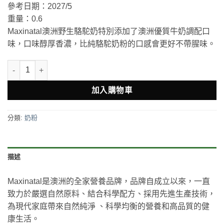
參考日期：2027/5
重量：0.6
Maxinatal澳洲野生駱駝奶特別添加了澳洲優質牛奶調配口
味，口味醇厚香濃，比純駱駝奶粉的口感會更好不帶腥味。
Maxinatal Camel Milk Powder 澳洲駱駝奶粉400g 數量
加入購物車
分類:
奶粉
描述
Maxinatal是澳洲的全家營養品牌，品牌自成立以來，一直
致力於嚴選自然原料、結合科學配方、採用先進生產技術，
為現代家庭帶來自然純淨 、科學均衡的營養和高品質的健
康生活。