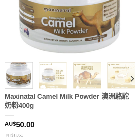
Maxinatal Camel Milk Powder 澳洲駱駝
奶粉400g
50.00
AU$
NT$1,051