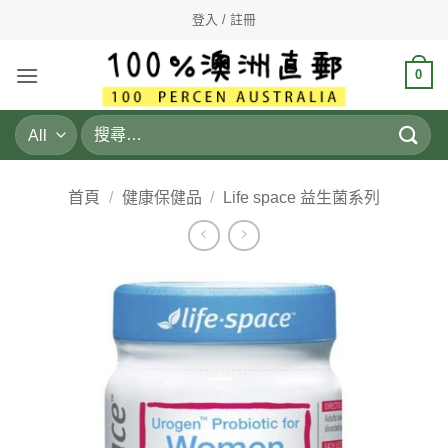
Skip
登入 / 註冊
to
content
0
搜
尋
關
鍵
首頁
/
健康保健品
/
Life space 益生菌系列
字: