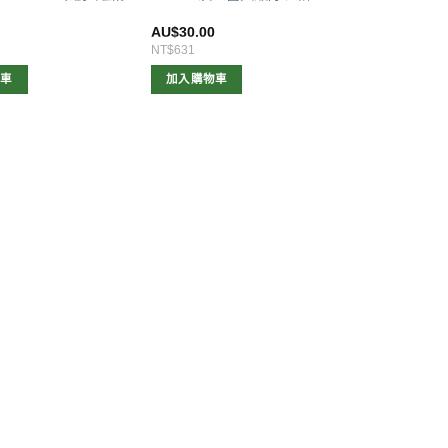
0
AU$
30.00
NT$631
物車
加入購物車