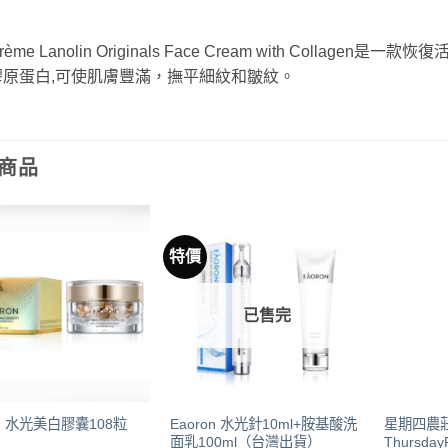
crème Lanolin Originals Face Cream with Co
膠原蛋白,可使肌膚豐滿，撫平細紋和皺紋。
商品
特價
已售完
Eaoron 水光針10ml+胺基酸洗
星期四農
on 水光美白膠囊108粒
面乳100ml（台灣出貨）
Thursda