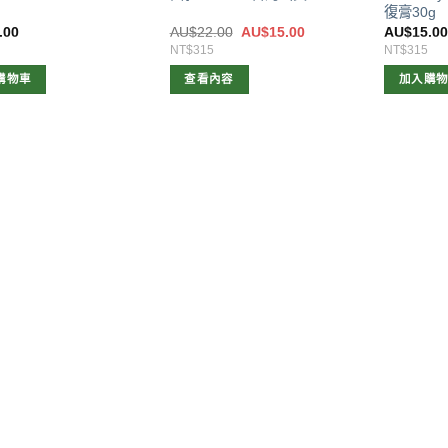
復膏30g
原
目
.00
AU$
22.00
AU$
15.00
AU$
15.0
始
前
NT$315
NT$315
價
價
格：
格：
購物車
查看內容
加入購
AU$22.00。
AU$15.00。