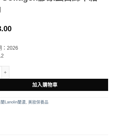
g
3.00
：2026
2
 Originals Face Cream with Collagen膠原蛋白綿羊霜100g 數量
加入購物車
蘭Lanolin蘭濃
,
美妝保養品