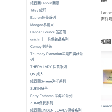
描述
紐西蘭Lanolin蘭濃
Tilley 緹莉
Lano
Eaoron保養系列
海洋
Moogoo慕爾果
Cancer Council 茜茜爾
unichi 十一株保養品系列
相關
Cemoy澳詩茉
Thursday Plantation星期四農莊系
列
THERA LADY 保養系列
QV 成人
已售完
已售完
紐西蘭Syrene海洋系列
SUKIN蘇芊
Forty Fathoms 深海40系列
ZUMI保養系列
roccan 摩洛哥護髮精油
Eaoron 經典白素顏霜50ml
Eaor
紐西蘭LINDEN LEAVES保養系列
ml (附壓頭)