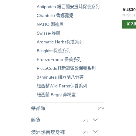
Antipodes 紐西蘭安提芃保養系列
$
50.00
AU$
15.00
AU$
30
1,051
NT$315
NT$631
Chantelle 香娜露兒
NATIO 娜迪奧
查看內容
查看內容
加入
Swisse-護膚
Aromatic Herbs保養系列
Blingkiss保養系列
FreezeFrame 保養系列
FicceCode菲斯寇頭髮保養系列
8+minutes 紐西蘭八分鐘
紐西蘭Wild Ferns保養系列
紐西蘭 Beggi 鼻精靈
藥品類
(26)
雜貨
(76)
澳洲熱賣瘦身褲
(20)