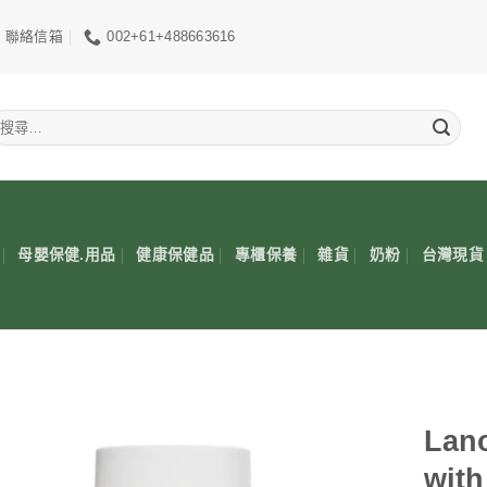
聯絡信箱
002+61+488663616
搜
尋
關
鍵
:
母嬰保健.用品
健康保健品
專櫃保養
雜貨
奶粉
台灣現貨
Lano
wit