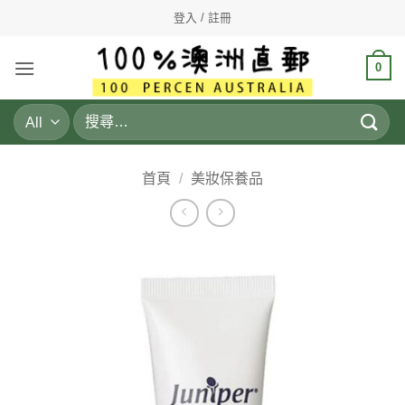
Skip
登入 / 註冊
to
content
0
搜
尋
關
鍵
首頁
/
美妝保養品
字: