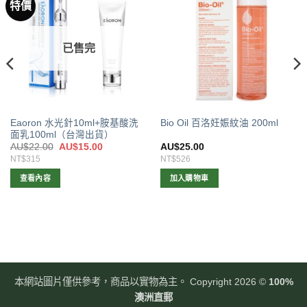
特價
已售完
Eaoron 水光針10ml+胺基酸洗
Bio Oil 百洛妊娠紋油 200ml
面乳100ml（台灣出貨）
原
目
AU$
22.00
AU$
15.00
AU$
25.00
始
前
NT$315
NT$526
價
價
格：
格：
查看內容
加入購物車
AU$22.00。
AU$15.00。
本網站圖片僅供參考，商品以實物為主。 Copyright 2026 ©
100%
澳洲直郵