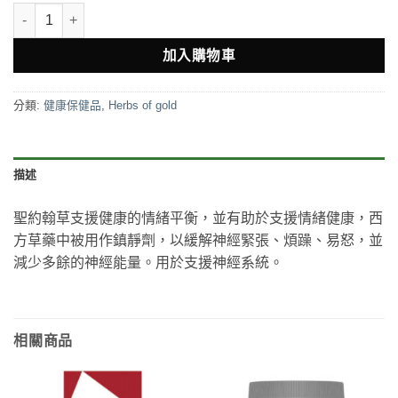
Herbs of Gold St John's Wort 3600 聖約翰草 60片 數量
加入購物車
分類:
健康保健品
,
Herbs of gold
描述
聖約翰草支援健康的情緒平衡，並有助於支援情緒健康，西
方草藥中被用作鎮靜劑，以緩解神經緊張、煩躁、易怒，並
減少多餘的神經能量。用於支援神經系統。
相關商品