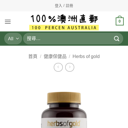
Skip
登入 / 註冊
to
content
0
搜
尋
關
鍵
首頁
/
健康保健品
/
Herbs of gold
字: