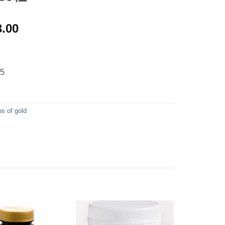
3.00
5
s of gold