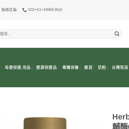
聯絡信箱
002+61+488663616
搜
尋
關
鍵
:
母嬰保健.用品
健康保健品
專櫃保養
雜貨
奶粉
台灣現貨
Her
輔酶