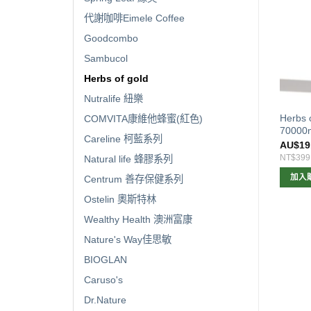
代謝咖啡Eimele Coffee
Goodcombo
已售完
Sambucol
Herbs of gold
Nutralife 紐樂
s of Gold Collagen Forte
Herbs of Gold Lung Care 清肺
Herbs
COMVITA康維他蜂蜜(紅色)
膠原粉 天然莓果味180G
片60片
70000
Careline 柯藍系列
$
30.00
AU$
24.00
AU$
19
631
NT$504
NT$399
Natural life 蜂膠系列
查看內容
加入購物車
加入
Centrum 善存保健系列
Ostelin 奧斯特林
Wealthy Health 澳洲富康
Nature's Way佳思敏
BIOGLAN
Caruso's
Dr.Nature