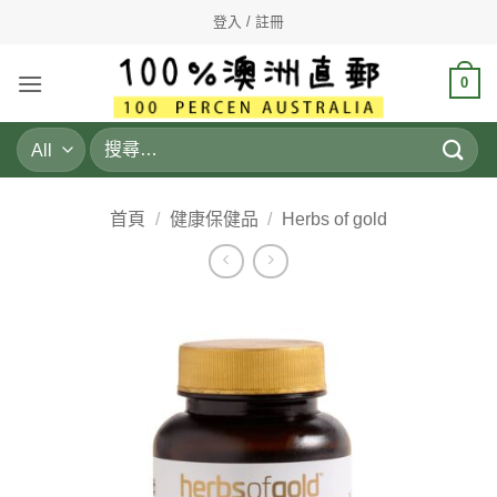
Skip
登入 / 註冊
to
content
0
搜
尋
關
鍵
首頁
/
健康保健品
/
Herbs of gold
字: