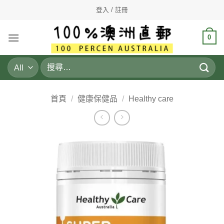
Skip
登入 / 註冊
to
content
0
搜
尋
關
鍵
首頁
/
健康保健品
/
Healthy care
字: