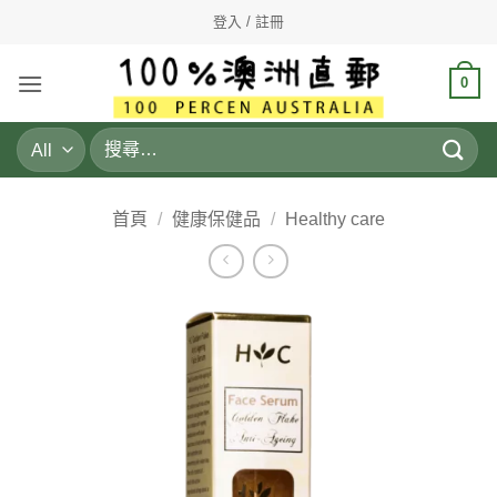
Skip
登入 / 註冊
to
content
0
搜
尋
關
鍵
首頁
/
健康保健品
/
Healthy care
字: