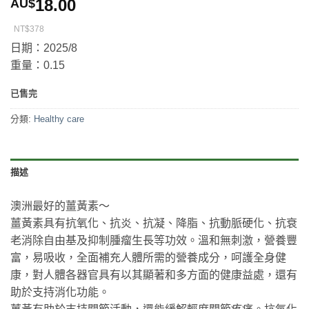
18.00
AU$
NT$378
日期：2025/8
重量：0.15
已售完
分類:
Healthy care
描述
澳洲最好的薑黃素～
薑黃素具有抗氧化、抗炎、抗凝、降脂、抗動脈硬化、抗衰
老消除自由基及抑制腫瘤生長等功效。溫和無刺激，營養豐
富，易吸收，全面補充人體所需的營養成分，呵護全身健
康，對人體各器官具有以其顯著和多方面的健康益處，還有
助於支持消化功能。