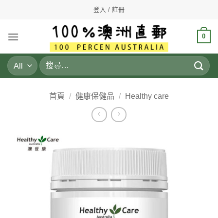
Skip
登入 / 註冊
to
content
0
搜
尋
關
鍵
首頁
/
健康保健品
/
Healthy care
字: