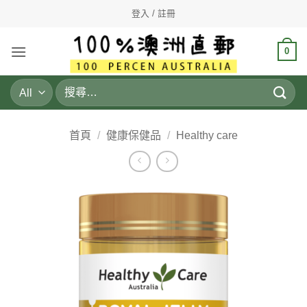
Skip
登入 / 註冊
to
content
0
搜
尋
關
鍵
首頁
/
健康保健品
/
Healthy care
字: