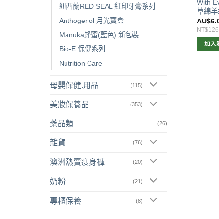
莓25000mg 90粒
Vitamin E Cream高保濕VE綿羊
With E
紐西蘭RED SEAL 紅印牙膏系列
霜
草綿羊霜
Anthogenol 月光寶盒
$
14.00
AU$
6.00
AU$
6.
294
NT$126
NT$126
Manuka蜂蜜(藍色) 新包裝
加入購物車
加入購物車
加入
Bio-E 保健系列
Nutrition Care
母嬰保健.用品
(115)
美妝保養品
(353)
藥品類
(26)
雜貨
(76)
澳洲熱賣瘦身褲
(20)
奶粉
(21)
專櫃保養
(8)