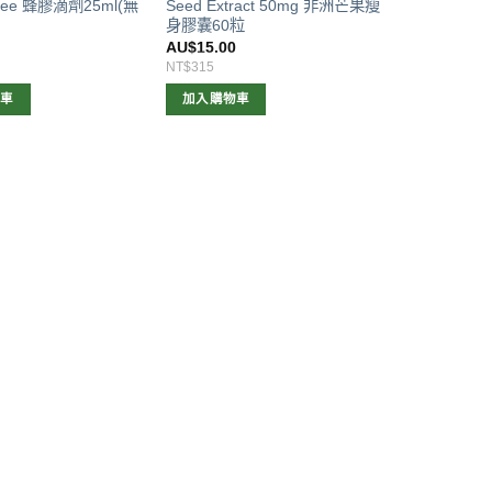
 Free 蜂膠滴劑25ml(無
Seed Extract 50mg 非洲芒果瘦
身膠囊60粒
AU$
15.00
NT$315
物車
加入購物車