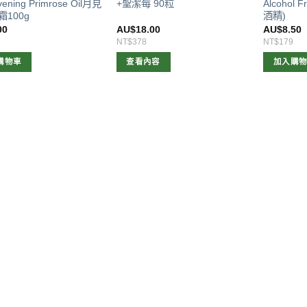
vening Primrose Oil月見
+聖潔莓 90粒
Alcohol
100g
酒精)
00
AU$
18.00
AU$
8.50
NT$378
NT$179
購物車
查看內容
加入購