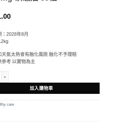
1.00
：2028年8月
2kg
如天氣太熱會有融化風險 融化不予理賠
供參考 以實物為主
 Care Wild Krill Oil 1000mg 磷蝦油 60粒 數量
加入購物車
thy care