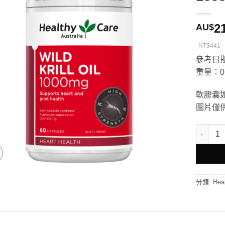
2
AU$
NT$441
參考日期
重量：0.
軟膠囊
圖片僅
Healthy
分類:
Heal