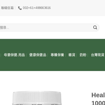
聯絡信箱
002+61+488663616
搜
尋
關
鍵
:
母嬰保健.用品
健康保健品
專櫃保養
雜貨
奶粉
台灣現貨
Heal
100