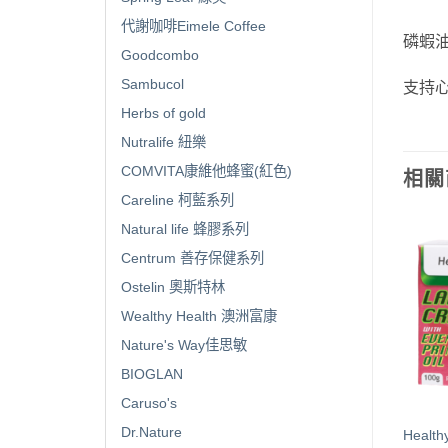
代謝咖啡Eimele Coffee
‎磷
Goodcombo
Sambucol
‎支持
Herbs of gold
Nutralife 紐樂
COMVITA康維他蜂蜜(紅色)
相關
Careline 柯藍系列
Natural life 蜂膠系列
Centrum 善存保健系列
Ostelin 奧斯特林
Wealthy Health 澳洲富康
Nature's Way佳思敏
BIOGLAN
Caruso's
Dr.Nature
lthy Care Super Cranberry
Healthy Care Natural Lanolin
Health