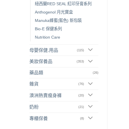
紐西蘭RED SEAL 紅印牙膏系列
Anthogenol 月光寶盒
Manuka蜂蜜(藍色) 新包裝
Bio-E 保健系列
Nutrition Care
母嬰保健.用品
(115)
美妝保養品
(353)
藥品類
(26)
雜貨
(76)
澳洲熱賣瘦身褲
(20)
奶粉
(21)
專櫃保養
(8)