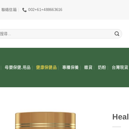
聯絡信箱
002+61+488663616
搜
尋
關
鍵
:
母嬰保健.用品
健康保健品
專櫃保養
雜貨
奶粉
台灣現貨
Hea