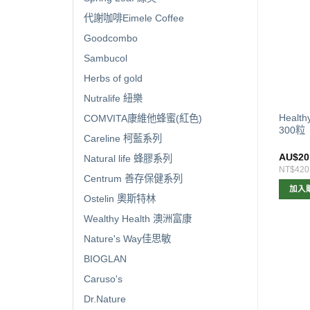
代謝咖啡Eimele Coffee
Goodcombo
Sambucol
Herbs of gold
Nutralife 紐樂
lthy Care 蜂膠牙膏120g
Healthy Care Super Cranberry
Healt
COMVITA康維他蜂蜜(紅色)
新版）
蔓越莓25000mg 90粒
300粒
Careline 柯藍系列
$
6.00
AU$
14.00
AU$
20
Natural life 蜂膠系列
126
NT$294
NT$420
Centrum 善存保健系列
加入購物車
加入購物車
加入
Ostelin 奧斯特林
Wealthy Health 澳洲富康
Nature's Way佳思敏
BIOGLAN
Caruso's
Dr.Nature