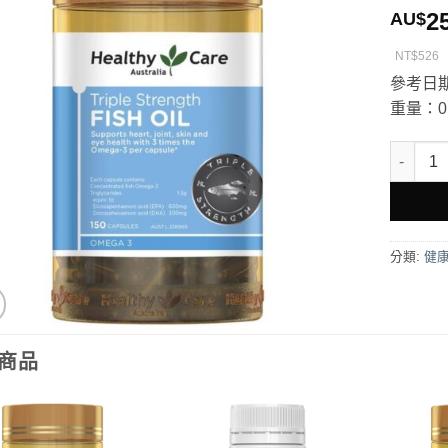
2
AU$
NT$526
參考日期
重量：0.
Health
分類:
健
商品