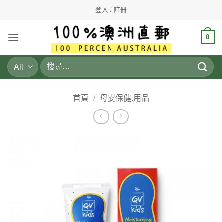
Skip
登入 / 註冊
to
content
0
搜
尋
關
鍵
首頁
/
母嬰保健.用品
字: