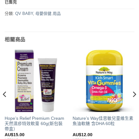
已售完
分類:
QV BABY
,
母嬰保健.用品
相關商品
Hope’s Relief Premium Cream
Nature’s Way佳思敏兒童維生素
天然濕疹特效軟膏 60g(新包裝
魚油軟糖 含DHA 60粒
帶盒）
AU$
15.00
AU$
12.00