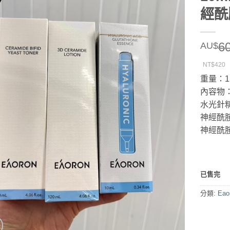
經酰
6
AU$
NT$420
重量：1
內容物
水光針精華
神經酰胺爽
神經酰胺乳
已售完
分類:
Ea