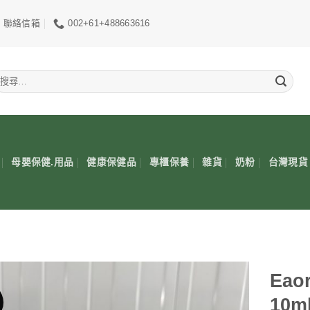
聯絡信箱
002+61+488663616
搜
尋
關
鍵
:
母嬰保健.用品
健康保健品
專櫃保養
雜貨
奶粉
台灣現貨
Ea
10