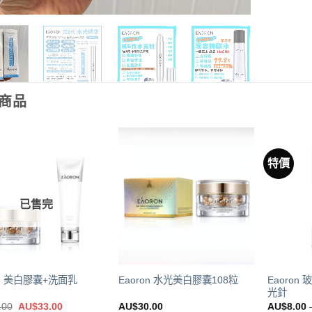
商品
特價
已售完
Eaoro
on 美白膠囊+洗面乳
Eaoron 水光美白膠囊108粒
光針
原
目
.00
AU$
33.00
AU$
30.00
AU$
8.00