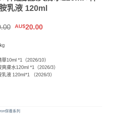
胺乳液 120ml
原
目
0.00
20.00
AU$
始
前
價
價
kg
格：
格：
：
AU$60.00。
AU$20.00。
10ml *1（2026/10）
膚水120ml *1（2026/3）
液 120ml*1 （2026/3）
oron保養系列