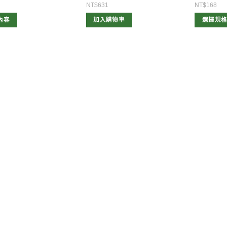
始
前
NT$631
NT$168
價
價
格：
格：
內容
加入購物車
選擇規
AU$36.00。
AU$33.00。
此
產
品
有
多
種
款
式。
可
在
產
品
頁
面
選
擇
選