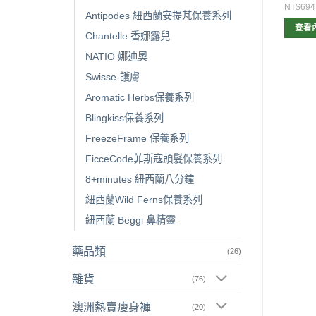
315
NT$357
NT$694
Antipodes 紐西蘭安提芃保養系列
查看內容
查看內容
查看
Chantelle 香娜露兒
NATIO 娜迪奧
Swisse-護膚
Aromatic Herbs保養系列
Blingkiss保養系列
FreezeFrame 保養系列
FicceCode菲斯寇頭髮保養系列
8+minutes 紐西蘭八分鐘
紐西蘭Wild Ferns保養系列
紐西蘭 Beggi 鼻精靈
藥品類
(26)
雜貨
(76)
澳洲熱賣瘦身褲
(20)