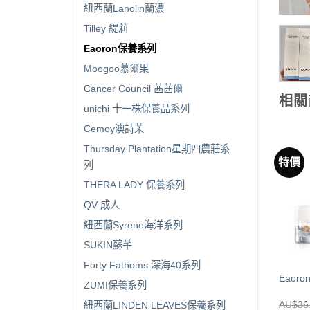
紐西蘭Lanolin蘭濃
Tilley 緹莉
Eaoron保養系列
Moogoo慕爾果
Cancer Council 茜茜爾
相關
unichi 十一株保養品系列
Cemoy澳詩茉
Thursday Plantation星期四農莊系
特價
列
THERA LADY 保養系列
已售完
已售完
QV 成人
紐西蘭Syrene海洋系列
SUKIN蘇芊
Forty Fathoms 深海40系列
oron 經典白素顏霜50ml
Eaoron 青春眼霜15g
Eaor
ZUMI保養系列
$
15.00
AU$
17.00
AU$
36
紐西蘭LINDEN LEAVES保養系列