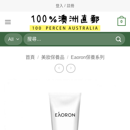
Skip
登入 / 註冊
to
content
0
搜
尋
關
鍵
首頁
/
美妝保養品
/
Eaoron保養系列
字: