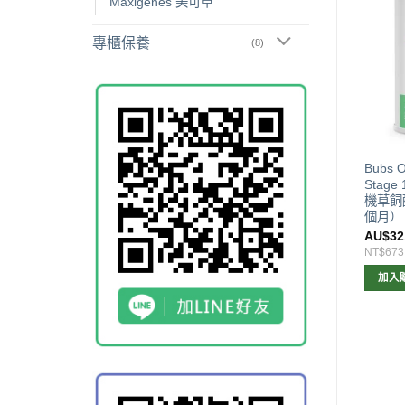
Maxigenes 美可卓
專櫃保養
(8)
已售完
已售完
 Farm 兒童營養成長奶粉
A2 兒童成長營養奶粉750G
Bubs O
g (1~10歲)
(4~12歲)
Stage 
機草飼
個月）
$
26.00
AU$
26.00
AU$
32
547
NT$547
NT$673
查看內容
查看內容
加入