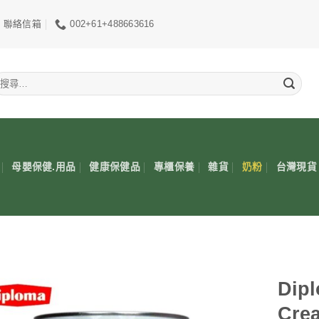
聯絡信箱
002+61+488663616
搜
尋
關
鍵
:
母嬰保健.用品
健康保健品
專櫃保養
雜貨
奶粉
台灣現貨
Dipl
Cre