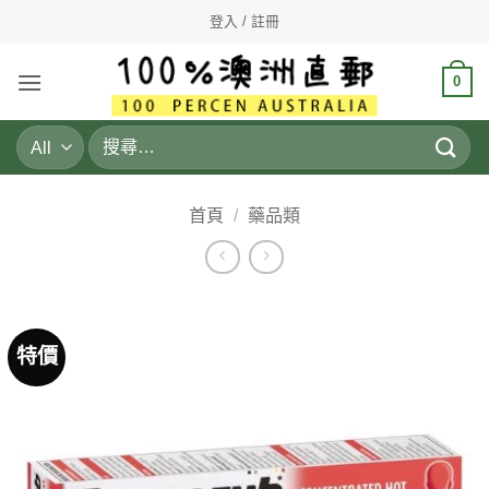
Skip
登入 / 註冊
to
content
0
搜
尋
關
鍵
首頁
/
藥品類
字:
特價