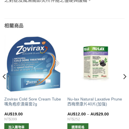
之對症及風濕關節炎所伴隨之僵硬與酸痛。
相關商品
Zovirax Cold Sore Cream Tube
Nu-lax Natural Laxative Prune
嘴角疱疹潰瘍膏2g
西梅樂康片40片(加強)
AU$
19.00
AU$
12.00
–
AU$
29.00
NT$399
NT$252
加入購物車
選擇規格