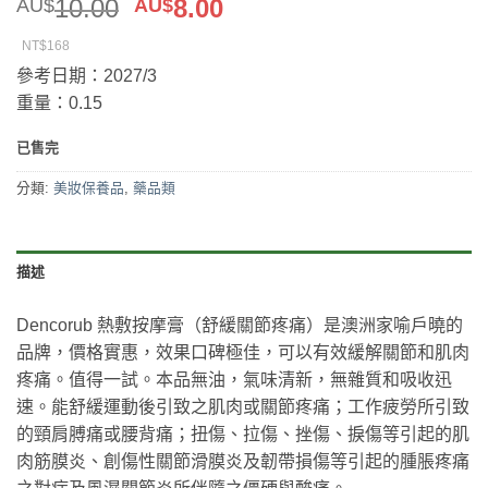
原
目
10.00
8.00
AU$
AU$
始
前
NT$168
價
價
參考日期：2027/3
格：
格：
重量：0.15
AU$10.00。
AU$8.00。
已售完
分類:
美妝保養品
,
藥品類
描述
Dencorub 熱敷按摩膏（舒緩關節疼痛）是澳洲家喻戶曉的
品牌，價格實惠，效果口碑極佳，可以有效緩解關節和肌肉
疼痛。值得一試。本品無油，氣味清新，無雜質和吸收迅
速。能舒緩運動後引致之肌肉或關節疼痛；工作疲勞所引致
的頸肩膊痛或腰背痛；扭傷、拉傷、挫傷、捩傷等引起的肌
肉筋膜炎、創傷性關節滑膜炎及韌帶損傷等引起的腫脹疼痛