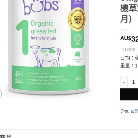
機草
月）
3
AU$
NT$673
日期：
重量：1.
Bubs O
分類:
母嬰