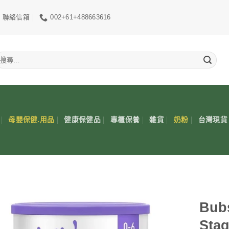
聯絡信箱
002+61+488663616
搜
尋
關
鍵
:
母嬰保健.用品
健康保健品
專櫃保養
雜貨
奶粉
台灣現貨
Bub
Stag