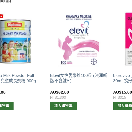
商品
a Milk Powder Full
Elevit女性愛樂維100粒 (澳洲新
biorev
m 兒童成長奶粉 900g
版不含維A )
30ml (
.00
AU$
62.00
AU$
15.0
NT$1,303
NT$315
購物車
加入購物車
加入購