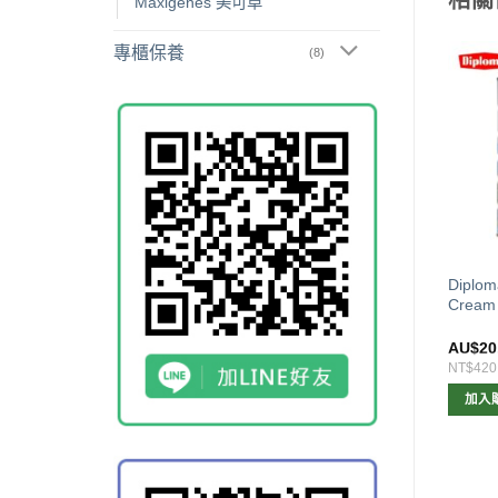
相關
Maxigenes 美可卓
專櫃保養
(8)
isse 兒童提高免疫力健康咀
Diplom
A2 成人奶粉 全脂奶粉 1kg
60粒 (獅子)
Crea
$
14.00
AU$
20.00
AU$
20
294
NT$420
NT$420
加入購物車
加入購物車
加入