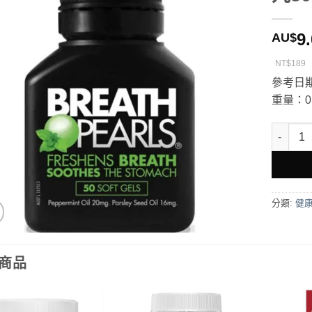
9
AU$
NT$189
參考日期
重量：0.
Breath 
分類:
健
商品