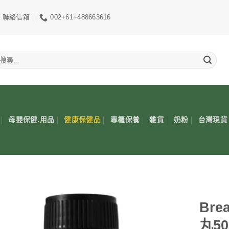
聯絡信箱
002+61+488663616
搜
尋
關
鍵
:
母嬰保健.用品
健康保健品
專櫃保養
雜貨
奶粉
台灣現貨
Bre
丸5