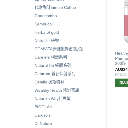
代謝咖啡Eimele Coffee
Goodcombo
Sambucol
Herbs of gold
Nutralife 紐樂
COMVITA康維他蜂蜜(紅色)
se Ultiboost Calcium +
Nature’s Way 兒童防藍光護眼
Health
Careline 柯藍系列
amin D 鈣+維他命D 150粒
軟糖50粒
Primr
版）
200粒
Natural life 蜂膠系列
$
18.00
AU$
17.00
AU$
24
Centrum 善存保健系列
378
NT$357
NT$504
Ostelin 奧斯特林
加入購物車
加入購物車
加入
Wealthy Health 澳洲富康
Nature's Way佳思敏
BIOGLAN
Caruso's
Dr.Nature