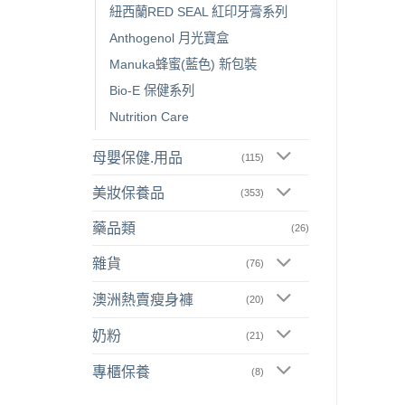
紐西蘭RED SEAL 紅印牙膏系列
Anthogenol 月光寶盒
Manuka蜂蜜(藍色) 新包裝
Bio-E 保健系列
Nutrition Care
母嬰保健.用品
(115)
美妝保養品
(353)
藥品類
(26)
雜貨
(76)
澳洲熱賣瘦身褲
(20)
奶粉
(21)
專櫃保養
(8)