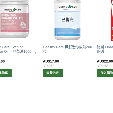
已售完
y Care Evening
Healthy Care 無腥迷你魚油200
德國 Flora
ose Oil 月見草油1000mg
粒
84片
.00
AU$
17.00
AU$
22.0
NT$357
NT$462
購物車
查看內容
加入購