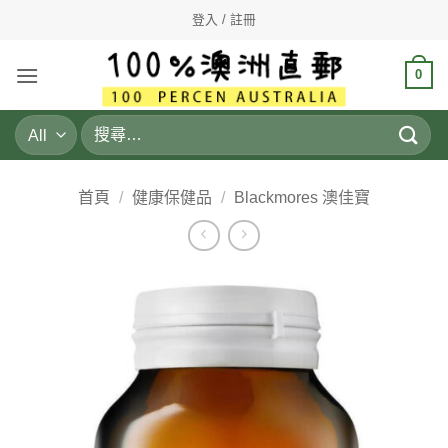
Skip
登入 / 註冊
to
content
0
搜
尋
關
鍵
首頁
/
健康保健品
/
Blackmores 澳佳寶
字: