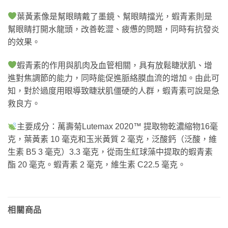
葉黃素像是幫眼睛戴了墨鏡、幫眼睛擋光，蝦青素則是
幫眼睛打開水龍頭，改善乾澀、疲憊的問題，同時有抗發炎
的效果。
蝦青素的作用與肌肉及血管相關，具有放鬆睫狀肌、增
進對焦調節的能力，同時能促進脈絡膜血流的增加。由此可
知，對於過度用眼導致睫狀肌僵硬的人群，蝦青素可說是急
救良方。
主要成分：萬壽菊Lutemax 2020™ 提取物乾濃縮物16毫
克，葉黃素 10 毫克和玉米黃質 2 毫克，泛酸鈣（泛酸，維
生素 B5 3 毫克）3.3 毫克，從雨生紅球藻中提取的蝦青素
酯 20 毫克。蝦青素 2 毫克，維生素 C22.5 毫克。
相關商品