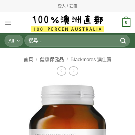
Skip
登入 / 註冊
to
content
0
搜
尋
關
鍵
首頁
/
健康保健品
/
Blackmores 澳佳寶
字: