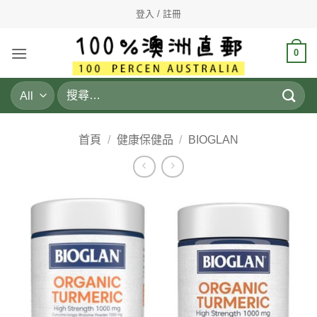
Skip
登入 / 註冊
to
content
0
搜
尋
關
鍵
首頁
/
健康保健品
/
BIOGLAN
字: