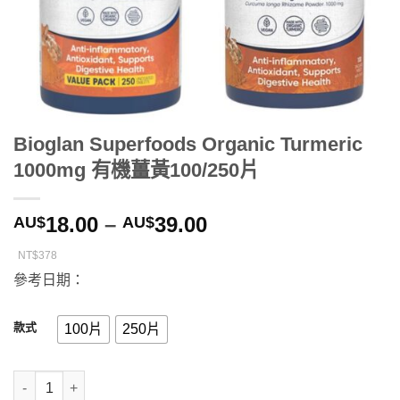
Bioglan Superfoods Organic Turmeric
1000mg 有機薑黃100/250片
18.00
–
39.00
AU$
AU$
NT$378
參考日期：
款式
100片
250片
Bioglan Superfoods Organic Turmeric 1000mg 有機薑黃100/25