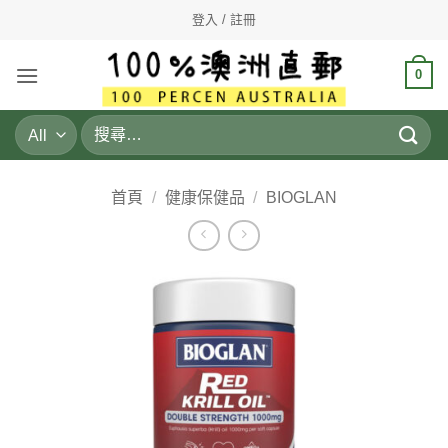
Skip
登入 / 註冊
to
content
0
搜
尋
關
鍵
首頁
/
健康保健品
/
BIOGLAN
字: