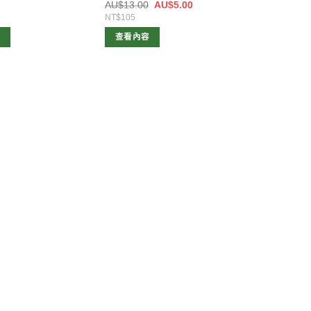
原
目
0
AU$
13.00
AU$
5.00
始
前
NT$105
價
價
格：
格：
容
查看內容
AU$13.00。
AU$5.00。