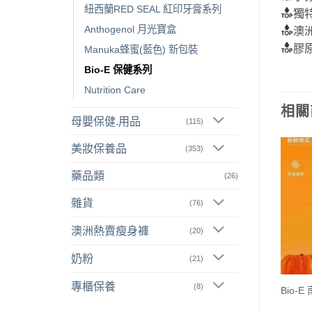
紐西蘭RED SEAL 紅印牙膏系列
獨
Anthogenol 月光寶盒
澳
膠
Manuka蜂蜜(藍色) 新包裝
Bio-E 保健系列
Nutrition Care
相關
母嬰保健.用品
(115)
美妝保養品
(353)
藥品類
(26)
雜貨
(76)
已售完
已售完
澳洲熱賣瘦身褲
(20)
奶粉
(21)
專櫃保養
(8)
o-E 小熊膠原蛋白玫瑰軟糖60
Bio-E 檸檬酵素飲 500ml
Bio-
已停產)