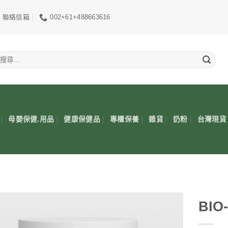
聯絡信箱
002+61+488663616
搜
尋
關
鍵
:
母嬰保健.用品
健康保健品
專櫃保養
雜貨
奶粉
台灣現貨
BIO