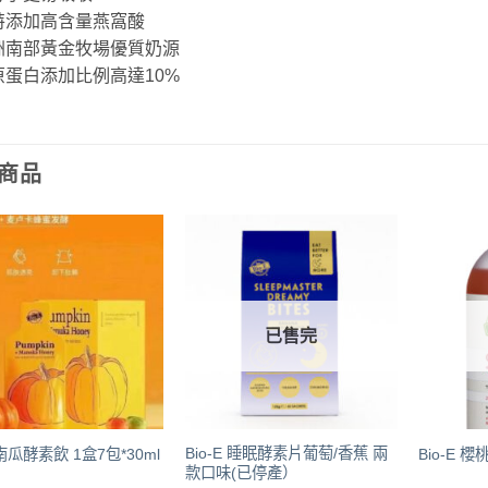
特添加高含量燕窩酸
洲南部黃金牧場優質奶源
原蛋白添加比例高達10%
商品
已售完
Bio-E 睡眠酵素片葡萄/香蕉 兩
E 南瓜酵素飲 1盒7包*30ml
Bio-E 櫻
款口味(已停產）