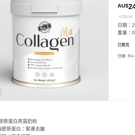
2
AU$
NT$504
日期：20
重量：0.
已售完
分類:
Bi
-E膠原蛋白燕窩奶粉
海膠原蛋白：緊膚去皺