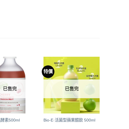
特價
已售完
已售完
桃酵素500ml
Bio-E·活菌型蘋果醋飲 500ml