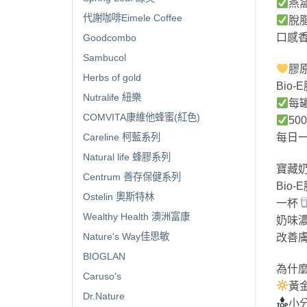
燕
代謝咖啡Eimele Coffee
脫
口感
Goodcombo
Sambucol
膠
Herbs of gold
Bio
Nutralife 紐樂
每罐
COMVITA康維他蜂蜜(紅色)
5
Careline 柯藍系列
每日
Natural life 蜂膠系列
寶藏
Centrum 善存保健系列
Bio
Ostelin 奧斯特林
一杯
Wealthy Health 澳洲富康
奶味
Nature's Way佳思敏
改善
BIOGLAN
為什麼
Caruso's
黃
Dr.Nature
小