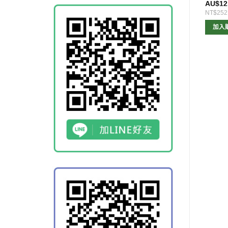
$
17.50
AU$
17.00
AU$
12
368
NT$357
NT$252
查看內容
查看內容
加入