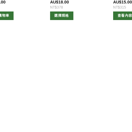
.00
AU$
18.00
AU$
15.0
NT$378
NT$315
購物車
選擇規格
查看內
此
產
品
有
多
種
款
式。
可
在
產
品
頁
面
選
擇
選