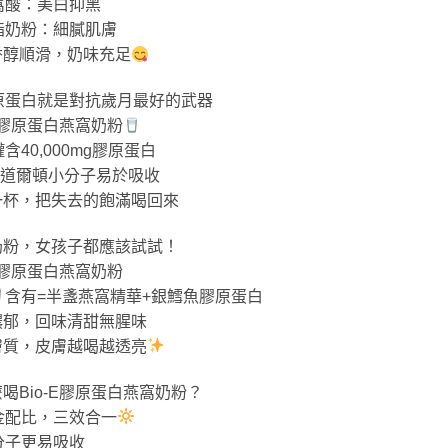
窩酸：美白抑黑
脂奶粉：細膩肌膚
香醇順滑，奶味充足
原蛋白就是對抗歲月最好的武器
-E膠原蛋白燕窩奶粉
含40,000mg膠原蛋白
00道爾頓小分子易於吸收
一杯，把失去的飽滿喝回來
奶粉，女孩子都應該試試！
-E膠原蛋白燕窩奶粉
含有=半盞燕窩精華+銀鱈魚膠原蛋白
濃郁，回味清甜無腥味
膚質，皮膚越喝越透亮
喝Bio-E膠原蛋白燕窩奶粉？
金配比，三效合一
分子更易吸收