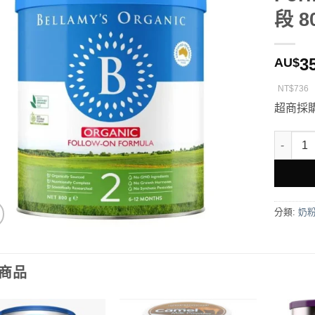
段 8
3
AU$
NT$736
超商採
Bellam
分類:
奶
商品