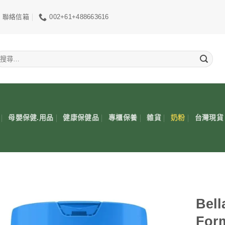
聯絡信箱
002+61+488663616
搜
尋
關
鍵
:
母嬰保健.用品
健康保健品
專櫃保養
雜貨
奶粉
台灣現貨
Bell
Fo