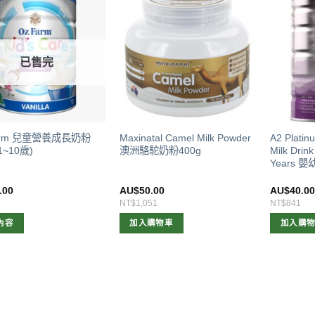
已售完
arm 兒童營養成長奶粉
Maxinatal Camel Milk Powder
A2 Platin
(1~10歲)
澳洲駱駝奶粉400g
Milk Drin
Years 
.00
AU$
50.00
AU$
40.0
NT$1,051
NT$841
內容
加入購物車
加入購