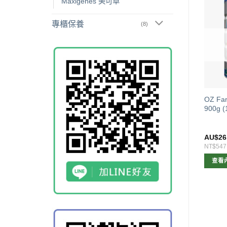
Maxigenes 美可卓
專櫃保養
(8)
已售完
s Organic Grass Fed
A2 兒童成長營養奶粉750G
OZ F
e 1 Infant Milk Formula 有
(4~12歲)
900g 
飼配方奶粉ㄧ段800g（0-6
月）
$
32.00
AU$
26.00
AU$
26
673
NT$547
NT$547
加入購物車
查看內容
查看