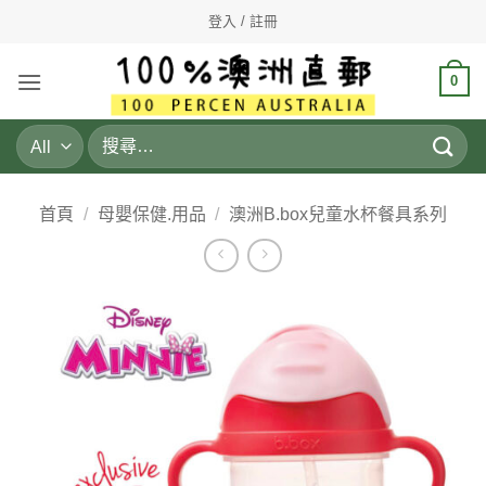
Skip
登入 / 註冊
to
content
0
搜
尋
關
鍵
首頁
/
母嬰保健.用品
/
澳洲B.box兒童水杯餐具系列
字: