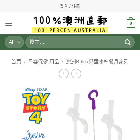
Skip
登入 / 註冊
to
content
0
搜
尋
關
鍵
首頁
/
母嬰保健.用品
/
澳洲B.box兒童水杯餐具系列
字: