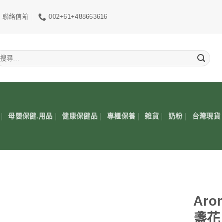
聯絡信箱
002+61+488663616
搜
尋
關
鍵
:
母嬰保健.用品
健康保健品
專櫃保養
雜貨
奶粉
台灣現貨
Aro
盞花 