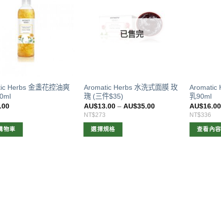
已售完
tic Herbs 金盞花控油爽
Aromatic Herbs 水洗式面膜 玫
Aromati
0ml
瑰 (三件$35)
乳90ml
.00
AU$
13.00
–
AU$
35.00
AU$
16.0
NT$273
NT$336
購物車
選擇規格
查看內
此
產
品
有
多
種
款
式。