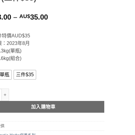
3.00
–
35.00
AU$
特價AUD$35
：2023年8月
3kg(單瓶)
6kg(組合)
單瓶
三件$35
ic Herbs 水洗式面膜 金盞花 (三件$35) 數量
加入購物車
提供