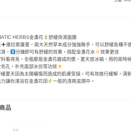
分類:
Aro
MATIC HERBS金盞花
舒緩保濕面膜
花
庫拉索蘆薈，兩大天然草本成分強強聯手，可以舒緩各種不
保濕，
分鐘即可有舒緩的效果，搭配金盞花水
效果更佳
實料看得見，全瓶都是金盞花磨成的漿，夏天放冰箱，用的是時
收毛孔，䃼充面部水份等功效
舒緩夏天因為太陽曬傷而造成的肌膚受損，可有效進行緩解，清
活力讓你浸浴在金盞花田
一般的清爽滋潤中。
商品