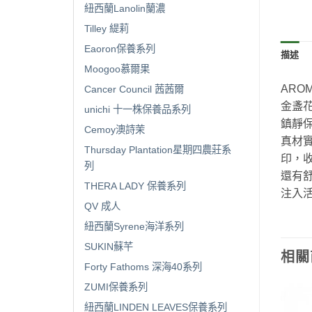
紐西蘭Lanolin蘭濃
Tilley 緹莉
Eaoron保養系列
描述
Moogoo慕爾果
ARO
Cancer Council 茜茜爾
金盞
unichi 十一株保養品系列
鎮靜
Cemoy澳詩茉
真材
Thursday Plantation星期四農莊系
印，
列
還有
THERA LADY 保養系列
注入
QV 成人
紐西蘭Syrene海洋系列
SUKIN蘇芊
相關
Forty Fathoms 深海40系列
ZUMI保養系列
紐西蘭LINDEN LEAVES保養系列