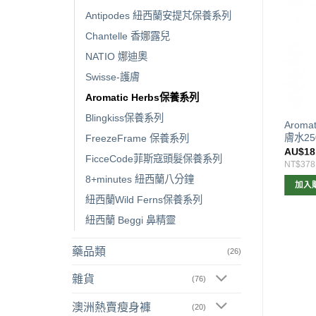
Antipodes 紐西蘭安提芃保養系列
Chantelle 香娜露兒
已售完
NATIO 娜迪奧
Swisse-護膚
Aromatic Herbs保養系列
Blingkiss保養系列
Aromatic Herbs 玫瑰花瓣爽膚
Aroma
水250ml
膚水25
FreezeFrame 保養系列
AU$
18.00
AU$
18
FicceCode菲斯寇頭髮保養系列
NT$378
NT$378
8+minutes 紐西蘭八分鐘
查看內容
加入
紐西蘭Wild Ferns保養系列
紐西蘭 Beggi 鼻精靈
藥品類
(26)
雜貨
(76)
澳洲熱賣瘦身褲
(20)